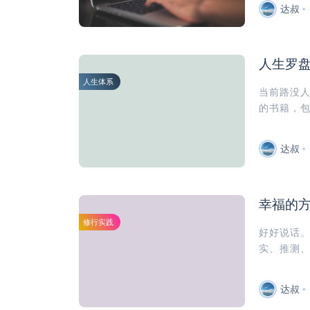
达叔
人生罗
人生体系
当前路没
的书籍，包
达叔
幸福的
修行实践
好好说话
实、推测、
达叔