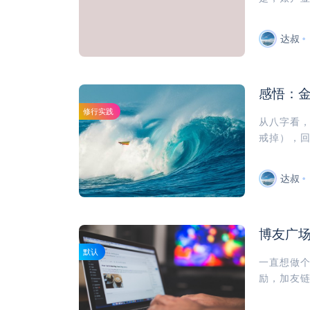
达叔
感悟：
修行实践
从八字看
戒掉），回
达叔
博友广
默认
一直想做
励，加友链