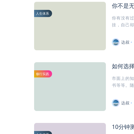
你不是
人生体系
你有没有
挂，自己却
达叔
如何选择
修行实践
市面上的知
书等等。随
达叔
10分钟