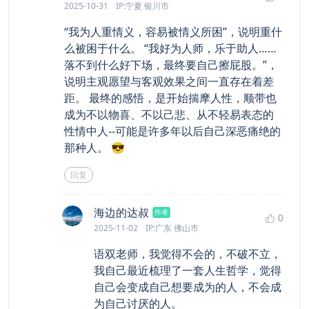
2025-10-31
IP:宁夏 银川市
“我为人重情义，容易被情义所困”，说明重什
么被困于什么。 “我好为人师，乐于助人……
落不到什么好下场，最终要自己擦屁股。”，
说明主观愿望与客观效果之间一直存在着差
距。 最终的感悟，是开始揣摩人性，顺带也
成为不以物喜、不以己悲、从不轻易表态的
性情中人--可能是许多年以后自己深恶痛绝的
那种人。 😎
回复
says:
海边的达叔
作者
0
2025-11-02
IP:广东 佛山市
语双老师，我觉得不会的，不破不立，
我自己最近梳理了一套人生哲学，觉得
自己会变成自己想要成为的人，不会成
为自己讨厌的人。