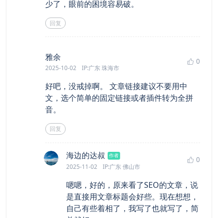
少了，眼前的困境容易破。
回复
says:
雅余
0
2025-10-02
IP:广东 珠海市
好吧，没戒掉啊。 文章链接建议不要用中
文，选个简单的固定链接或者插件转为全拼
音。
回复
says:
海边的达叔
作者
0
2025-11-02
IP:广东 佛山市
嗯嗯，好的，原来看了SEO的文章，说
是直接用文章标题会好些。现在想想，
自己有些着相了，我写了也就写了，简