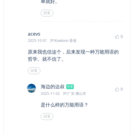
单就好。
回复
says:
acevs
0
2025-10-01
IP:Kowloon 香港
原来我也信这个，后来发现一种万能用语的
哲学。就不信了。
回复
says:
海边的达叔
作者
0
2025-11-02
IP:广东 佛山市
是什么样的万能用语？
回复