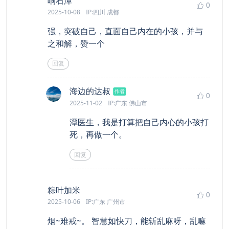
响石潭
0
2025-10-08
IP:四川 成都
强，突破自己，直面自己内在的小孩，并与
之和解，赞一个
回复
says:
海边的达叔
作者
0
2025-11-02
IP:广东 佛山市
潭医生，我是打算把自己内心的小孩打
死，再做一个。
回复
says:
粽叶加米
0
2025-10-06
IP:广东 广州市
烟~难戒~。 智慧如快刀，能斩乱麻呀，乱嘛