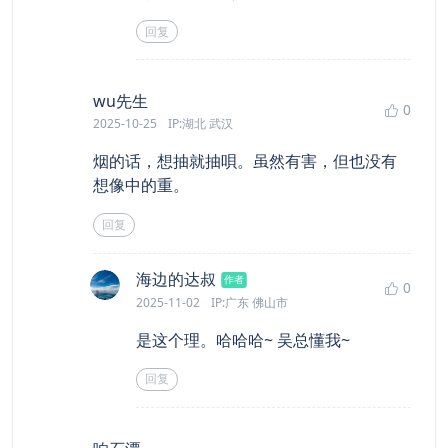
回复
says:
wu先生
0
2025-10-25
IP:湖北 武汉
烟的话，想抽就抽唄。虽然有害，但也没有
想像中的重。
回复
says:
海边的达叔
作者
0
2025-11-02
IP:广东 佛山市
是这个理。哈哈哈~ 吴总懂我~
回复
says: