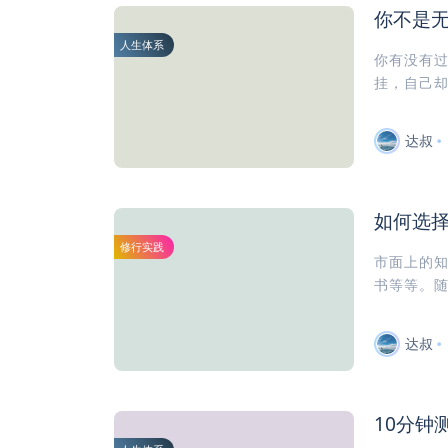
你不是
人生体系
你有没有
挂，自己却
达叔
如何选择
修行实践
市面上的知
书等等。随
达叔
10分钟