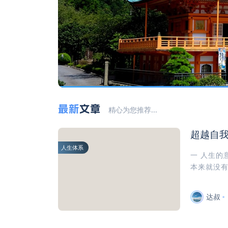
最新
文章
精心为您推荐...
超越自
人生体系
一 人生的
本来就没有
达叔