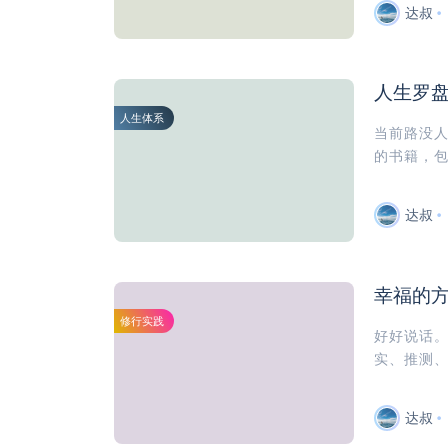
达叔
人生罗
人生体系
当前路没
的书籍，包
达叔
幸福的
修行实践
好好说话
实、推测、
达叔