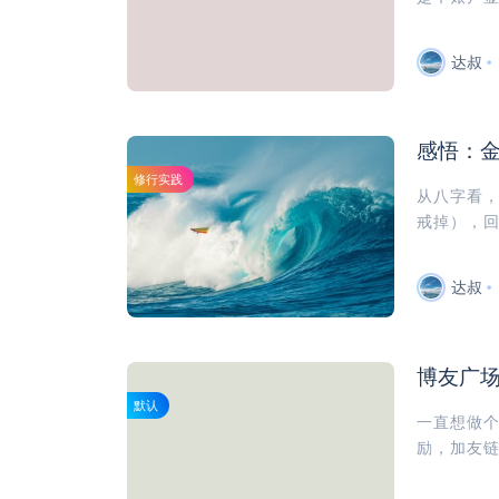
达叔
感悟：
修行实践
从八字看
戒掉），回
达叔
博友广
默认
一直想做
励，加友链