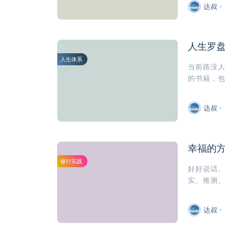
达叔
人生罗
人生体系
当前路没
的书籍，包
达叔
幸福的
修行实践
好好说话
实、推测、
达叔