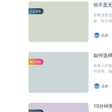
你不是
人生体系
你有没有
挂，自己却
达叔
如何选择
修行实践
市面上的知
书等等。随
达叔
10分钟