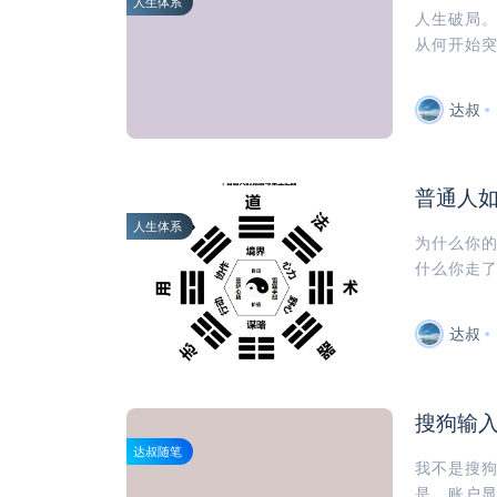
人生体系
人生破局
从何开始突
达叔
普通人
人生体系
为什么你
什么你走了
达叔
搜狗输
达叔随笔
我不是搜
是，账户显