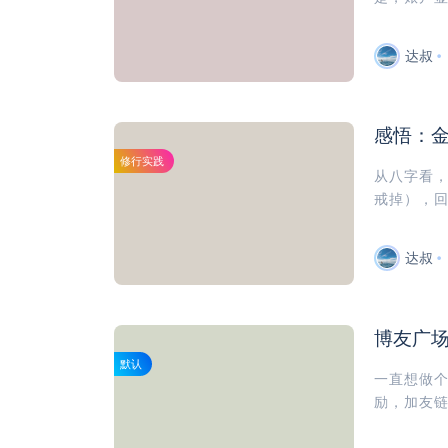
达叔
感悟：
修行实践
从八字看
戒掉），回
达叔
博友广
默认
一直想做
励，加友链