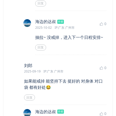
回复
says:
海边的达叔
作者
0
2025-10-02
IP:广东 广州市
抽拉~ 没戒掉，进入下一个日程安排~
回复
says:
刘郎
0
2025-09-19
IP:广东 广州市
如果能戒掉 能坚持下去 挺好的 对身体 对口
袋 都有好处😂
回复
says:
海边的达叔
作者
0