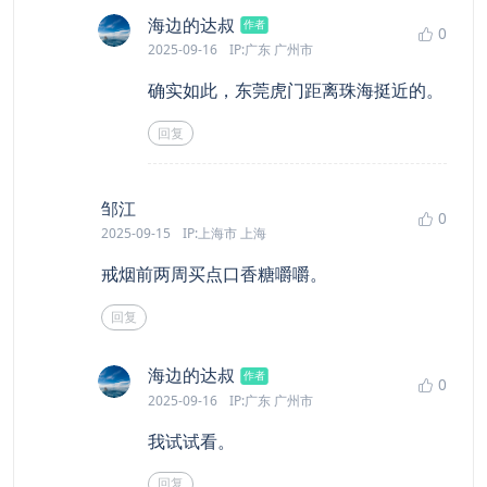
says:
海边的达叔
作者
0
2025-09-16
IP:广东 广州市
确实如此，东莞虎门距离珠海挺近的。
回复
says:
邹江
0
2025-09-15
IP:上海市 上海
戒烟前两周买点口香糖嚼嚼。
回复
says:
海边的达叔
作者
0
2025-09-16
IP:广东 广州市
我试试看。
回复