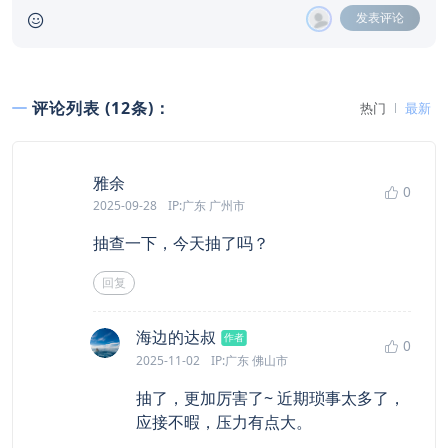
发表评论
评论列表 (12条)：
热门
最新
says:
雅余
0
2025-09-28
IP:广东 广州市
抽查一下，今天抽了吗？
回复
says:
海边的达叔
作者
0
2025-11-02
IP:广东 佛山市
抽了，更加厉害了~ 近期琐事太多了，
应接不暇，压力有点大。