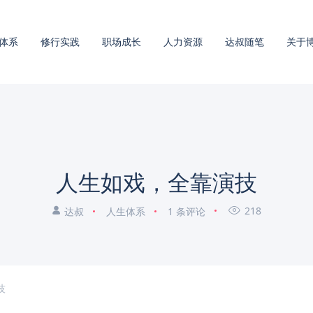
体系
修行实践
职场成长
人力资源
达叔随笔
关于
人生如戏，全靠演技
218
达叔
人生体系
1 条评论
技