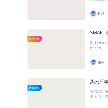
达叔
SMART
修行实践
S=Specif
based...
达叔
黑云压
达叔随笔
突然想起小
天上的云层