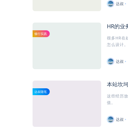
达叔
HR的业
修行实践
很多HR在
怎么设计。
达叔
本站坎
达叔随笔
这些经历
值。
达叔