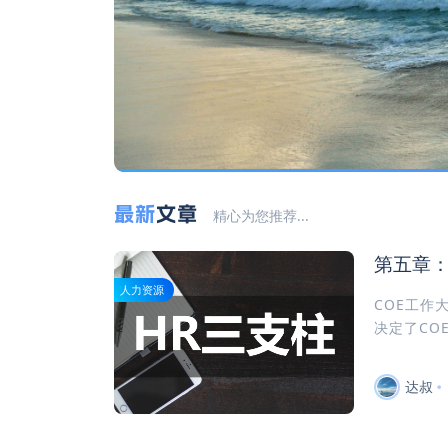
最新
文章
精心为您推荐...
第五章：
人力资源
COE工作
决定了CO
达叔