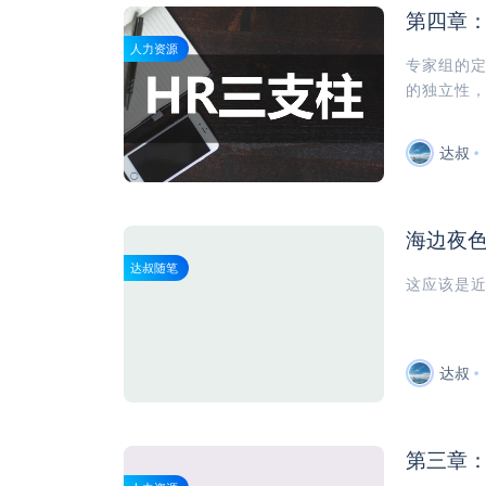
第四章：
人力资源
专家组的
的独立性
达叔
海边夜
达叔随笔
这应该是
达叔
第三章：